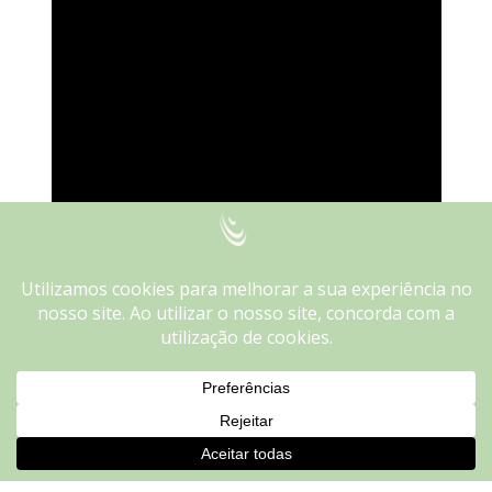
We use cookies on our website to give you the most
relevant experience by remembering your preferences and
repeat visits. By clicking “Accept”, you consent to the use of
ALL the cookies.
Do not sell my personal information
.
Cookie settings
ACCEPT