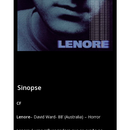
Sinopse
Fantasporto 202
47th edition
CF
História
Regulations (Call for E
Lenore
– David Ward- 88’ (Australia) – Horror
’27)
Contactos