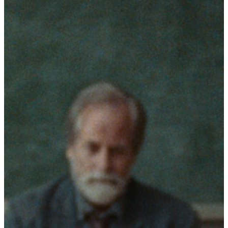
Fantasporto 202
47th edition
História
Regulations (Call for E
’27)
Contactos
Entry Form (PDF)