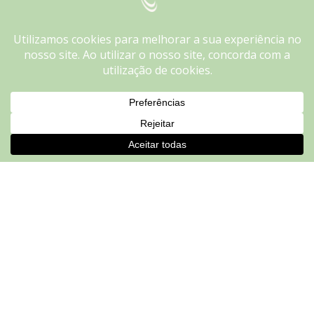
We use cookies on our website to give you the most
relevant experience by remembering your preferences and
repeat visits. By clicking “Accept”, you consent to the use of
ALL the cookies.
Do not sell my personal information
.
Cookie settings
ACCEPT
Portuguese Cinema
2 de Março
v.o. pt
Paramnésia