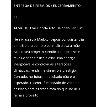
ENTREGA DE PREMIOS / ENCERRAMENTO
CF
After Us, The Flood
– Arto Halonen- 98’ (Fin)
Henrik assedia Markku, depois conquista Julia
e maltrata-a como o pai maltratava a mãe.
Mas o seu projecto científico que promete
revolucionar a física e criar uma energia
inesgotável e controlar as alterações
climáticas, rende-lhe dinheiro e prestígio.
Contudo, no futuro o resultado não é o
esperado. E Henrik é mandado de volta ao
passado para alterar a rota do que lhe deu
fama e proveito.