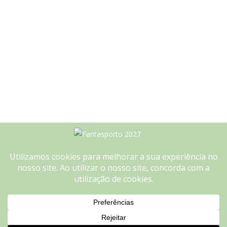
We use cookies on our website to give you the most
relevant experience by remembering your preferences and
repeat visits. By clicking “Accept”, you consent to the use of
ALL the cookies.
Do not sell my personal information
.
Cookie settings
ACCEPT