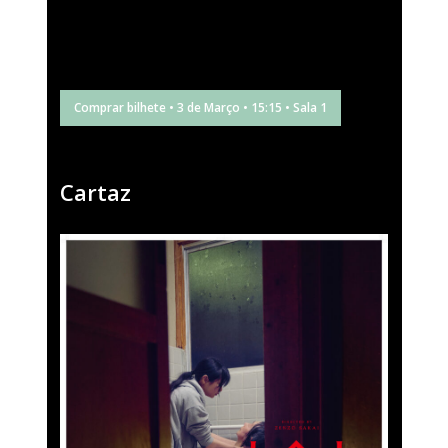
Comprar bilhete • 3 de Março • 15:15 • Sala 1
Cartaz