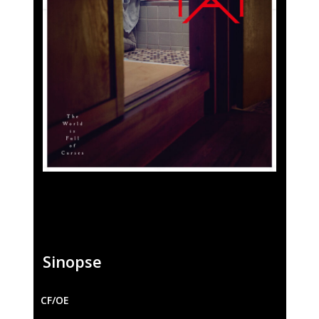
Fantasporto 202
47th edition
História
Regulations (Call for E
’27)
Contactos
Entry Form (PDF)
Sinopse
CF/OE