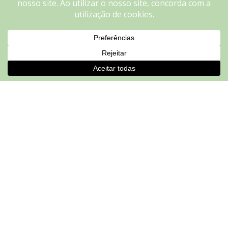
relevant experience by remembering your preferences and
repeat visits. By clicking “Accept”, you consent to the use of
ALL the cookies.
Do not sell my personal information
.
Cookie settings
ACCEPT