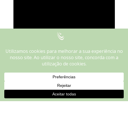
We use cookies on our website to give you the most
relevant experience by remembering your preferences and
repeat visits. By clicking “Accept”, you consent to the use of
ALL the cookies.
Do not sell my personal information
.
Cookie settings
ACCEPT