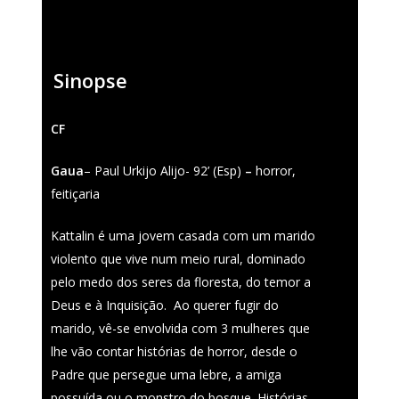
Fantasporto 202
Sinopse
47th edition
História
Regulations (Call for E
CF
’27)
Contactos
Gaua
– Paul Urkijo Alijo- 92’ (Esp)
–
horror,
Entry Form (PDF)
feitiçaria
Kattalin é uma jovem casada com um marido
violento que vive num meio rural, dominado
pelo medo dos seres da floresta, do temor a
Deus e à Inquisição.
Ao querer fugir do
marido, vê-se envolvida com 3 mulheres que
lhe vão contar histórias de horror, desde o
Padre que persegue uma lebre, a amiga
possuída ou o monstro do bosque. Histórias