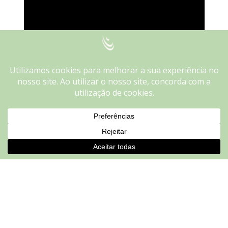
We use cookies on our website to give you the most
relevant experience by remembering your preferences and
repeat visits. By clicking “Accept”, you consent to the use of
ALL the cookies.
Do not sell my personal information
.
Cookie settings
ACCEPT