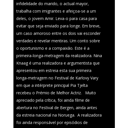
infidelidade do marido, o actual mayor,
Fantasporto 202
trabalha com imigrantes e afeiçoa-se a um
deles, o jovem Amir. Leva-o para casa para
47th edition
evitar que seja enviado para longe. Em breve,
História
Regulations (Call for E
um caso amoroso entre os dois vai esconder
’27)
verdades e revelar mentiras. Um conto sobre
Contactos
o oportunismo e a compaixão. Este é a
Entry Form (PDF)
primeira-longa-metragem da realizadora. Nina
Knaag é uma realizadora e argumentista que
apresentou em estreia esta sua primeira
longa-metragem no Festival de Karlovy Vary
em que a intérprete principal Pia Tjelta
recebeu o Prémio de Melhor Actriz. Muito
apreciado pela crítica, foi ainda filme de
abertura no Festival de Bergen, ainda antes
da estreia nacional na Noruega. A realizadora
foi ainda responsável por episódios de