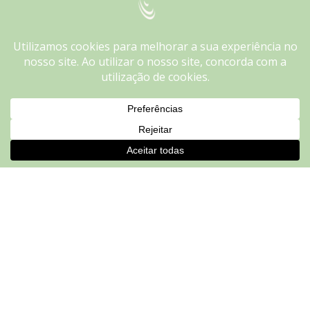
We use cookies on our website to give you the most
relevant experience by remembering your preferences and
repeat visits. By clicking “Accept”, you consent to the use of
ALL the cookies.
Do not sell my personal information
.
Cookie settings
ACCEPT