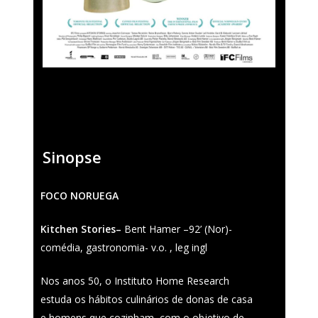
Sinopse
Fantasporto 202
47th edition
FOCO NORUEGA
História
Regulations (Call for E
Kitchen Stories
–
Bent Hamer –92’ (Nor)-
’27)
Contactos
comédia, gastronomia- v.o. , leg ingl
Entry Form (PDF)
Nos anos 50, o Instituto Home Research
estuda os hábitos culinários de donas de casa
e homens que cozinham, com o objetivo de