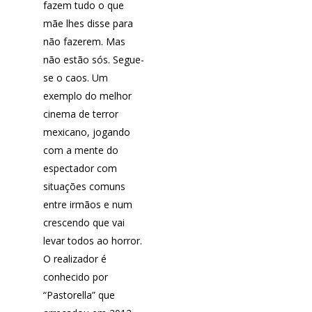
fazem tudo o que
mãe lhes disse para
não fazerem. Mas
não estão sós. Segue-
se o caos. Um
exemplo do melhor
cinema de terror
mexicano, jogando
com a mente do
espectador com
situações comuns
Fantasporto 202
entre irmãos e num
47th edition
crescendo que vai
História
Regulations (Call for E
levar todos ao horror.
’27)
O realizador é
Contactos
conhecido por
Entry Form (PDF)
“Pastorella” que