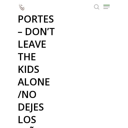
EMILIO
PORTES
– DON’T
Prémio Melhor Realização |
Hit enter to search or ESC to close
Cinema Fantástico
LEAVE
THE
KIDS
ALONE
/NO
DEJES
LOS