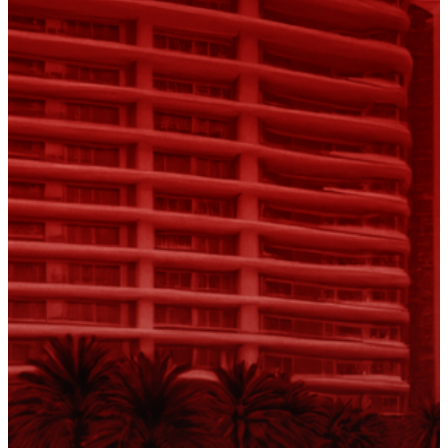
Fantasporto 202
47th edition
História
Regulations (Call for E
’27)
Contactos
Entry Form (PDF)