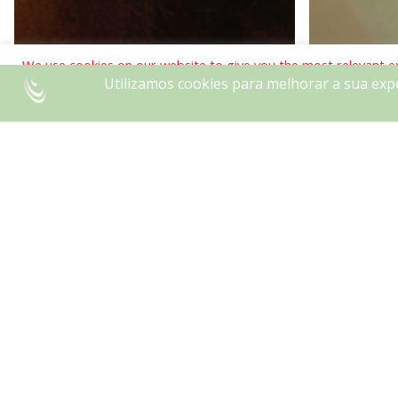
We use cookies on our website to give you the most relevant e
clicking “Accept”, you consent to the use of ALL the cookies.
Do not sell my personal information
.