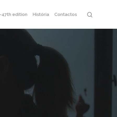
47th edition
História
Contactos