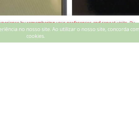
xperience by remembering your preferences and repeat visits. By