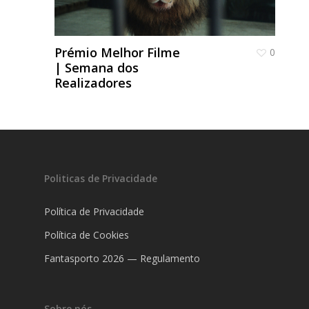
Prémio Melhor Filme
0
| Semana dos
Realizadores
Fantasporto 202
47th edition
História
Regulations (Call for E
’27)
Contactos
Politicas de Privacidade
Entry Form (PDF)
Política de Privacidade
Política de Cookies
Fantasporto 2026 — Regulamento
Sobre nós