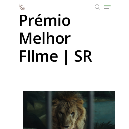
Prémio
Melhor
Hit enter to search or ESC to close
FIlme | SR