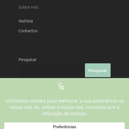
Sobre nós
História
Contactos
Pesquisar
Pesquisar
We use cookies on our website to give you the most
relevant experience by remembering your preferences and
Fantasporto 2026
repeat visits. By clicking “Accept”, you consent to the use of
ALL the cookies.
Do not sell my personal information
.