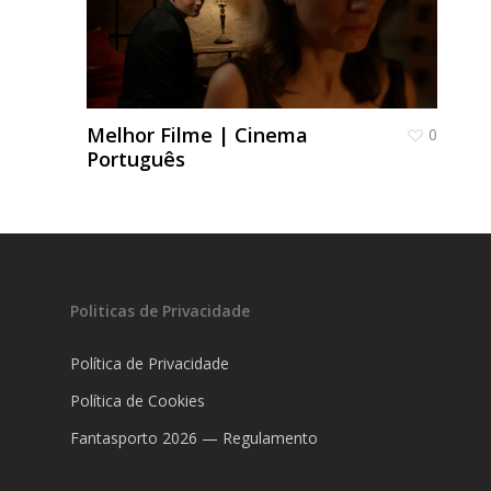
Melhor Filme | Cinema
0
Fantasporto 202
Português
47th edition
História
Regulations (Call for E
’27)
Contactos
Entry Form (PDF)
Politicas de Privacidade
Política de Privacidade
Política de Cookies
Fantasporto 2026 — Regulamento