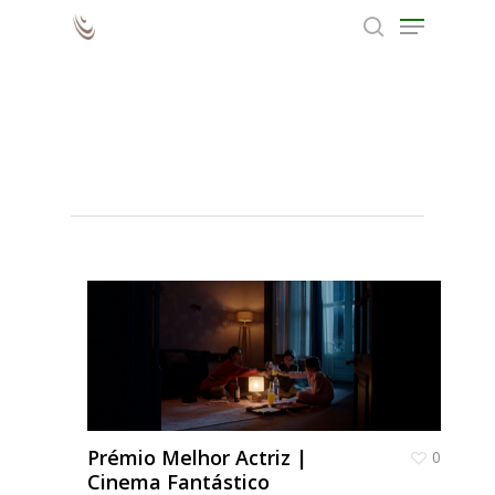
Melhor
Actriz
Hit enter to search or ESC to close
Prémio Melhor Actriz |
0
Cinema Fantástico