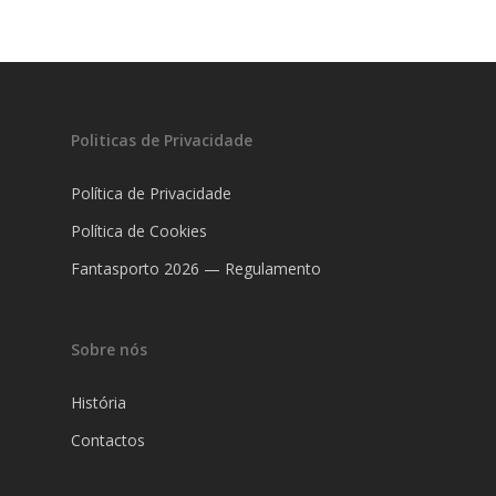
Fantasporto 202
47th edition
Politicas de Privacidade
História
Regulations (Call for E
’27)
Política de Privacidade
Contactos
Entry Form (PDF)
Política de Cookies
Fantasporto 2026 — Regulamento
Sobre nós
História
Contactos